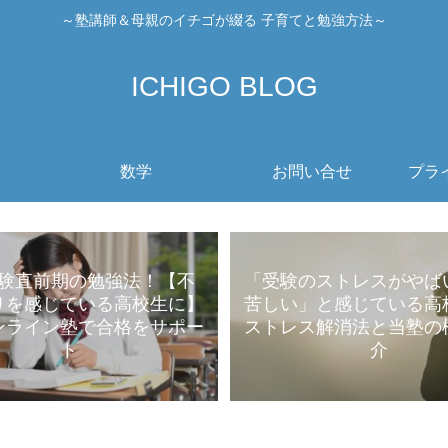
～塾講師＆母親のイチゴが綴る 子育てと勉強方法～
ICHIGO BLOG
数学
お問い合せ
プラ
験直前期の勉強法！【不
「受験のストレスがやば
りを感じている高校生に】
苦しい」と感じている高
ンライン塾で合格をサポー
ストレス解消法と当塾の
ト
介