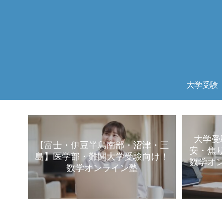
大学受験
大学受
【富士・伊豆半島南部・沼津・三
安・焦
島】医学部・難関大学受験向け！
数学オ
数学オンライン塾