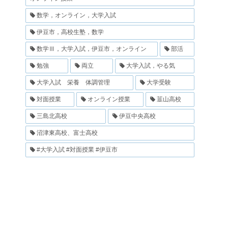
数学，オンライン，大学入試
伊豆市，高校生塾，数学
数学Ⅲ，大学入試，伊豆市，オンライン
部活
勉強
両立
大学入試，やる気
大学入試 栄養 体調管理
大学受験
対面授業
オンライン授業
韮山高校
三島北高校
伊豆中央高校
沼津東高校、富士高校
#大学入試 #対面授業 #伊豆市