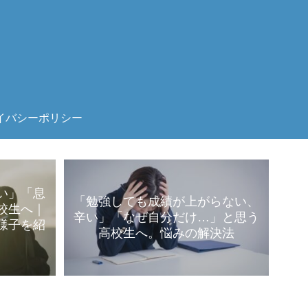
イバシーポリシー
い」「息
「勉強しても成績が上がらない、
校生へ｜
辛い」「なぜ自分だけ…」と思う
様子を紹
高校生へ。悩みの解決法