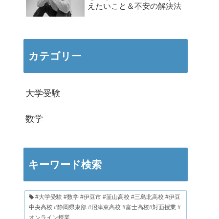
えたいこと＆不安の解決法
カテゴリー
大学受験
数学
キーワード検索
#大学受験 #数学 #伊豆市 #韮山高校 #三島北高校 #伊豆
中央高校 #静岡県東部 #沼津東高校 #富士高校#対面授業 #
オンライン授業