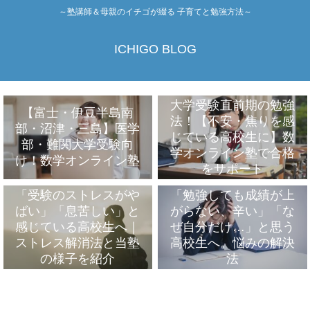
～塾講師＆母親のイチゴが綴る 子育てと勉強方法～
ICHIGO BLOG
大学受験直前期の勉強
【富士・伊豆半島南
法！【不安・焦りを感
部・沼津・三島】医学
じている高校生に】数
部・難関大学受験向
学オンライン塾で合格
け！数学オンライン塾
をサポート
「受験のストレスがや
「勉強しても成績が上
ばい」「息苦しい」と
がらない、辛い」「な
感じている高校生へ｜
ぜ自分だけ…」と思う
ストレス解消法と当塾
高校生へ。悩みの解決
の様子を紹介
法